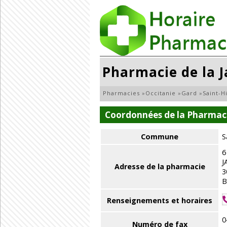
Pharmacie de la J
Pharmacies
»
Occitanie
»
Gard
»
Saint-H
Coordonnées de la Pharmacie
Commune
S
6
J
Adresse de la pharmacie
3
B
Renseignements et horaires
0
Numéro de fax