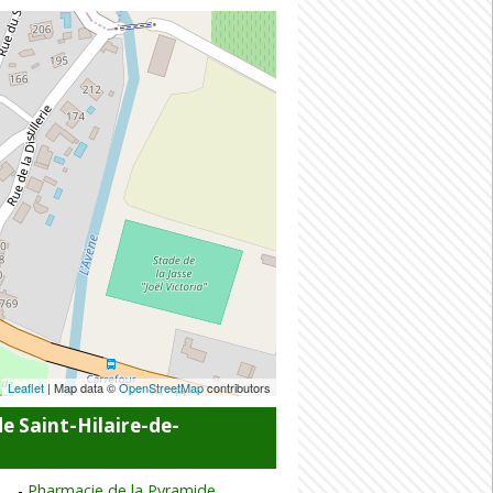
Leaflet
| Map data ©
OpenStreetMap
contributors
e Saint-Hilaire-de-
Pharmacie de la Pyramide