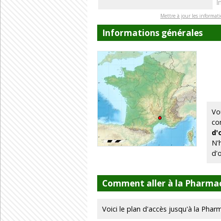
I
Mettre à jour les informat
Informations générales
Vo
co
d'
N'
d'
Comment aller à la Pharmaci
Voici le plan d'accès jusqu'à la Pharm