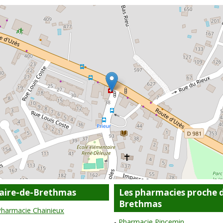
laire-de-Brethmas
Les pharmacies proche d
Brethmas
Pharmacie Chainieux
Pharmacie Pincemin