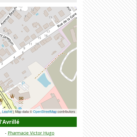
Leaflet
| Map data ©
OpenStreetMap
contributors
'Avrillé
Pharmacie Victor Hugo