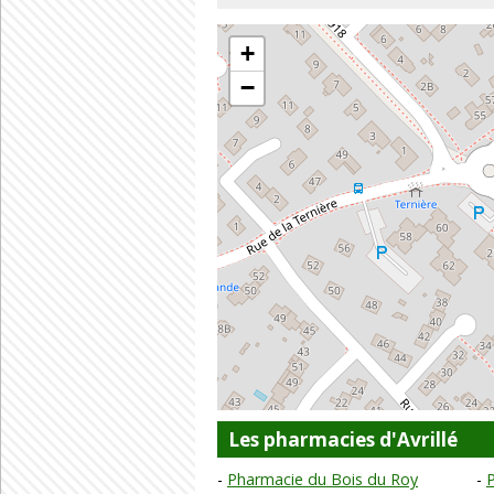
+
−
Les pharmacies d'Avrillé
Pharmacie du Bois du Roy
P