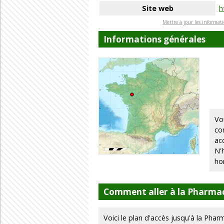
Site web
h
Mettre à jour les informat
Informations générales
Vo
co
ac
N'
ho
Comment aller à la Pharmac
Voici le plan d'accès jusqu'à la Phar