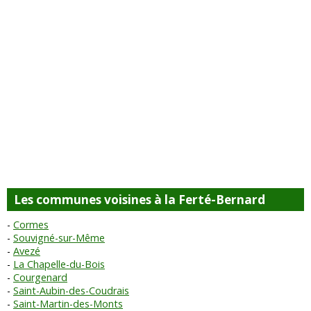
Les communes voisines à la Ferté-Bernard
Cormes
Souvigné-sur-Même
Avezé
La Chapelle-du-Bois
Courgenard
Saint-Aubin-des-Coudrais
Saint-Martin-des-Monts