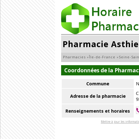
Pharmacie Asthie
Pharmacies
»
Île-de-France
»
Seine-Sai
Coordonnées de la Pharmaci
Commune
N
C
Adresse de la pharmacie
9
Renseignements et horaires
Mettre à jour les informat