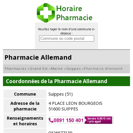
Veuillez taper le nom d'une commune ci-
dessous :
Pharmacie Allemand
Pharmacies
»
Grand Est
»
Marne
»
Suippes
»
Pharmacie Allemand
Coordonnées de la Pharmacie Allemand
Commune
Suippes (51)
Adresse de la
4 PLACE LEON BOURGEOIS
pharmacie
51600 SUIPPES
Renseignements
et horaires
0326677139