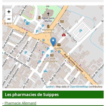
+
−
Leaflet
| Map data ©
OpenStreetMap
contributors
Les pharmacies de Suippes
Pharmacie Allemand