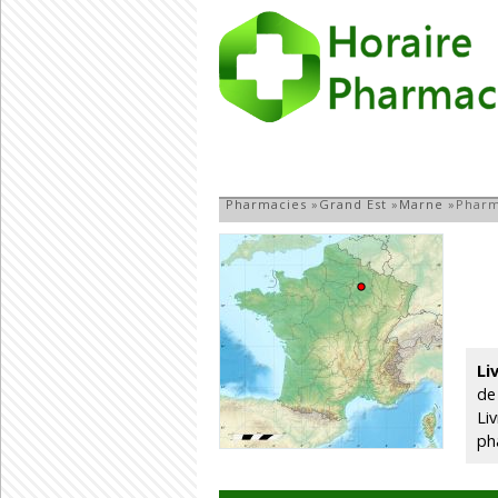
Pharmacie à Livr
Pharmacies
»
Grand Est
»
Marne
»
Pharm
Li
de
Li
ph