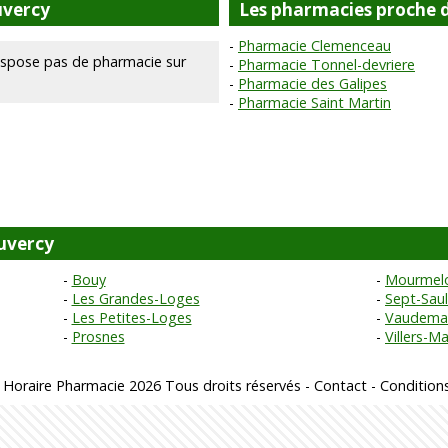
uvercy
Les pharmacies proche 
Pharmacie Clemenceau
ispose pas de pharmacie sur
Pharmacie Tonnel-devriere
Pharmacie des Galipes
Pharmacie Saint Martin
ouvercy
Bouy
Mourmelo
Les Grandes-Loges
Sept-Sau
Les Petites-Loges
Vaudema
Prosnes
Villers-M
 Horaire Pharmacie 2026 Tous droits réservés -
Contact
-
Conditions