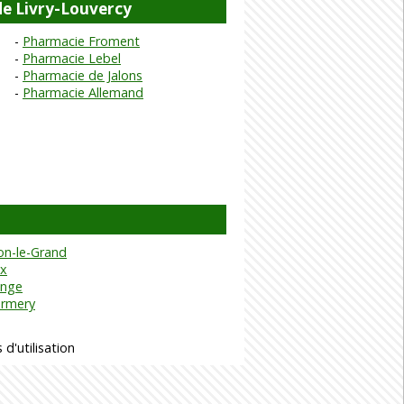
de Livry-Louvercy
Pharmacie Froment
Pharmacie Lebel
Pharmacie de Jalons
Pharmacie Allemand
n-le-Grand
lx
nge
armery
 d'utilisation