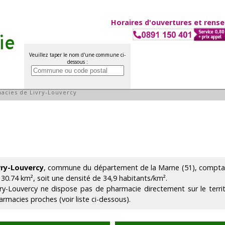
Horaires d'ouvertures et rens
Veuillez taper le nom d'une commune ci-
dessous :
y-Louvercy
acies de Livry-Louvercy
vry-Louvercy
, commune du département de la Marne (51), comptant
 30.74 km², soit une densité de 34,9 habitants/km².
vry-Louvercy ne dispose pas de pharmacie directement sur le terr
armacies proches (voir liste ci-dessous).