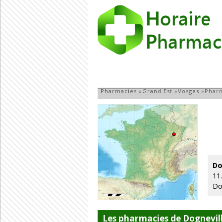
Pharmacie à Dogn
Pharmacies
»
Grand Est
»
Vosges
»
Pharm
Do
11
Do
Les pharmacies de Dognevil