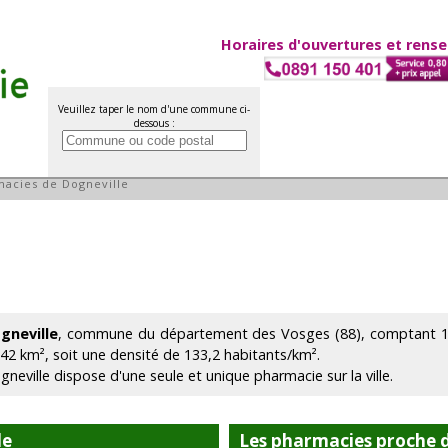
Horaires d'ouvertures et rens
Veuillez taper le nom d'une commune ci-
dessous :
eville
acies de Dogneville
gneville
, commune du département des Vosges (88), comptant 1 5
.42 km², soit une densité de 133,2 habitants/km².
gneville dispose d'une seule et unique pharmacie sur la ville.
le
Les pharmacies proche d