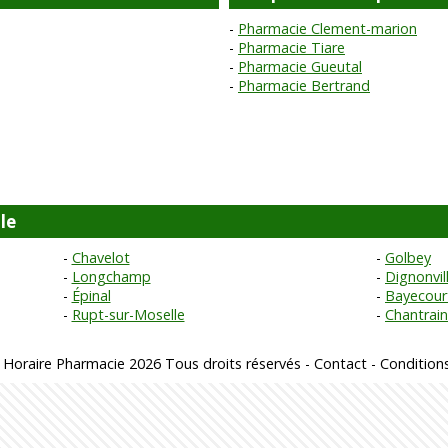
Pharmacie Clement-marion
Pharmacie Tiare
Pharmacie Gueutal
Pharmacie Bertrand
le
Chavelot
Golbey
Longchamp
Dignonvil
Épinal
Bayecour
Rupt-sur-Moselle
Chantrai
 Horaire Pharmacie 2026 Tous droits réservés -
Contact
-
Conditions