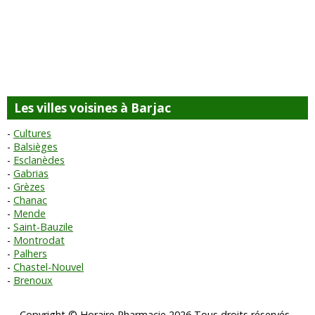
Les villes voisines à Barjac
Cultures
Balsièges
Esclanèdes
Gabrias
Grèzes
Chanac
Mende
Saint-Bauzile
Montrodat
Palhers
Chastel-Nouvel
Brenoux
Copyright © Horaire Pharmacie 2026 Tous droits réservés -