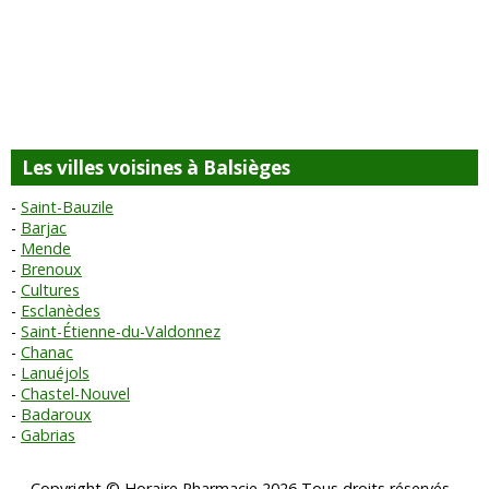
Les villes voisines à Balsièges
Saint-Bauzile
Barjac
Mende
Brenoux
Cultures
Esclanèdes
Saint-Étienne-du-Valdonnez
Chanac
Lanuéjols
Chastel-Nouvel
Badaroux
Gabrias
Copyright © Horaire Pharmacie 2026 Tous droits réservés -