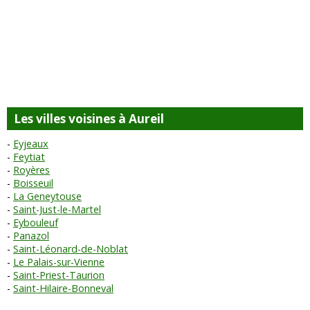
Les villes voisines à Aureil
Eyjeaux
Feytiat
Royères
Boisseuil
La Geneytouse
Saint-Just-le-Martel
Eybouleuf
Panazol
Saint-Léonard-de-Noblat
Le Palais-sur-Vienne
Saint-Priest-Taurion
Saint-Hilaire-Bonneval