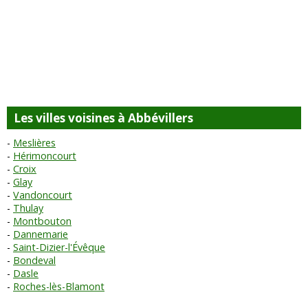
Les villes voisines à Abbévillers
Meslières
Hérimoncourt
Croix
Glay
Vandoncourt
Thulay
Montbouton
Dannemarie
Saint-Dizier-l'Évêque
Bondeval
Dasle
Roches-lès-Blamont