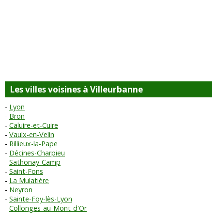
Les villes voisines à Villeurbanne
Lyon
Bron
Caluire-et-Cuire
Vaulx-en-Velin
Rillieux-la-Pape
Décines-Charpieu
Sathonay-Camp
Saint-Fons
La Mulatière
Neyron
Sainte-Foy-lès-Lyon
Collonges-au-Mont-d'Or