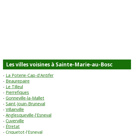
Les villes voisines à Sainte-Marie-au-Bosc
La Poterie-Cap-d'Antifer
Beaurepaire
Le Tilleul
Pierrefiques
Gonneville-la-Mallet
Saint-Jouin-Bruneval
Villainville
Anglesqueville-l'Esneval
Cuverville
Étretat
Criquetot-l'Esneval