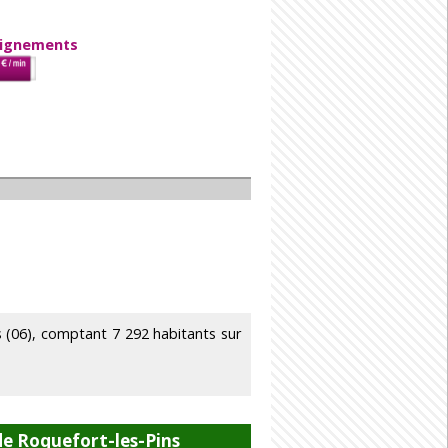
eignements
(06), comptant 7 292 habitants sur
e Roquefort-les-Pins