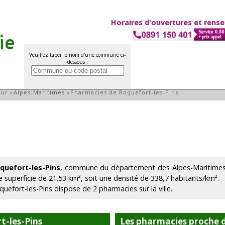
Horaires d'ouvertures et rens
Veuillez taper le nom d'une commune ci-
dessous :
efort-les-Pins
zur
»
Alpes-Maritimes
»
Pharmacies de Roquefort-les-Pins
quefort-les-Pins
, commune du département des Alpes-Maritimes 
e superficie de 21.53 km², soit une densité de 338,7 habitants/km².
quefort-les-Pins dispose de 2 pharmacies sur la ville.
t-les-Pins
Les pharmacies proche d