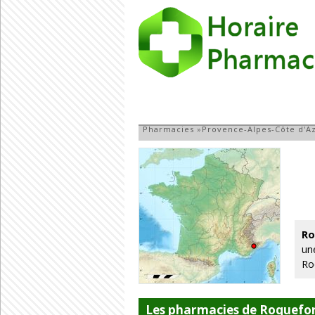
Pharmacie à Roqu
Pharmacies
»
Provence-Alpes-Côte d'A
Ro
un
Ro
Les pharmacies de Roquefor