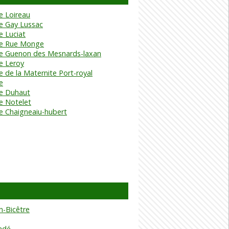
e Loireau
e Gay Lussac
e Luciat
e Rue Monge
e Guenon des Mesnards-laxan
e Leroy
 de la Maternite Port-royal
e
e Duhaut
e Notelet
e Chaigneaiu-hubert
n-Bicêtre
ndé