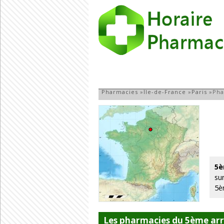
Pharmacie au 5èm
Pharmacies
»
Île-de-France
»
Paris
»
Pha
5è
su
5è
Les pharmacies du 5ème arr