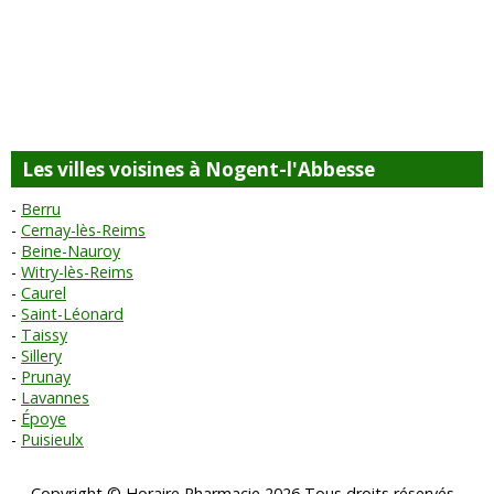
Les villes voisines à Nogent-l'Abbesse
Berru
Cernay-lès-Reims
Beine-Nauroy
Witry-lès-Reims
Caurel
Saint-Léonard
Taissy
Sillery
Prunay
Lavannes
Époye
Puisieulx
Copyright © Horaire Pharmacie 2026 Tous droits réservés -