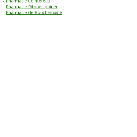
Pharmacie Cointereau
Pharmacie Ritouet-poirier
Pharmacie de Bouchemaine