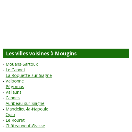
Les villes voisines à Mougins
Mouans-Sartoux
Le Cannet
La Roquette-sur-Siagne
Valbonne
Pégomas
Vallauris
Cannes
Auribeau-sur-Siagne
Mandelieu-la-Napoule
Opio
Le Rouret
Châteauneuf-Grasse