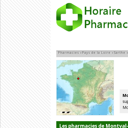
Pharmacie à Mont
Pharmacies
»
Pays de la Loire
»
Sarthe
Mo
su
Mo
Les pharmacies de Montval-