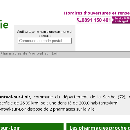
Horaires d'ouvertures et rens
Veuillez taper le nom d'une commune ci-
dessous :
val-sur-Loir
»
Pharmacies de Montval-sur-Loir
ntval-sur-Loir
, commune du département de la Sarthe (72), 
perficie de 26.99 km², soit une densité de 209,0 habitants/km².
ntval-sur-Loir dispose de 2 pharmacies sur la ville.
sur-Loir
Les pharmacies proche 