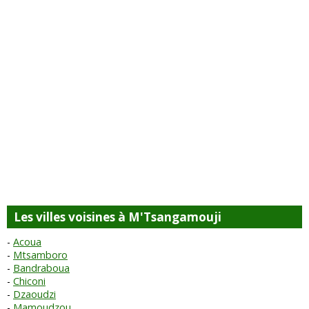
Les villes voisines à M'Tsangamouji
Acoua
Mtsamboro
Bandraboua
Chiconi
Dzaoudzi
Mamoudzou