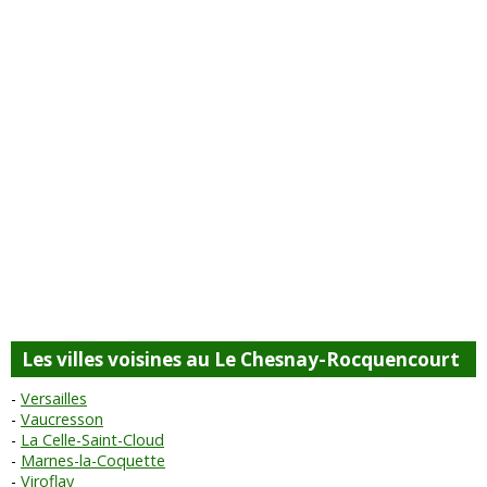
Les villes voisines au Le Chesnay-Rocquencourt
Versailles
Vaucresson
La Celle-Saint-Cloud
Marnes-la-Coquette
Viroflay