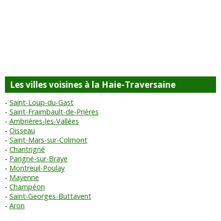
Les villes voisines à la Haie-Traversaine
Saint-Loup-du-Gast
Saint-Fraimbault-de-Prières
Ambrières-les-Vallées
Oisseau
Saint-Mars-sur-Colmont
Chantrigné
Parigné-sur-Braye
Montreuil-Poulay
Mayenne
Champéon
Saint-Georges-Buttavent
Aron