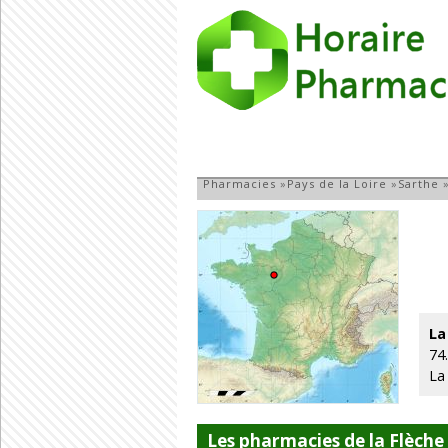
Pharmacie à la Fl
Pharmacies
»
Pays de la Loire
»
Sarthe
La
74
La
Les pharmacies de la Flèche