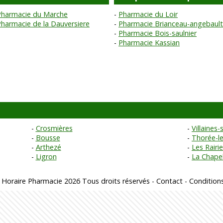
Pharmacie du Marche
Pharmacie du Loir
harmacie de la Dauversiere
Pharmacie Brianceau-angebault
Pharmacie Bois-saulnier
Pharmacie Kassian
Crosmières
Villaines
Bousse
Thorée-le
Arthezé
Les Rairi
Ligron
La Chapel
 Horaire Pharmacie 2026 Tous droits réservés -
Contact
-
Conditions