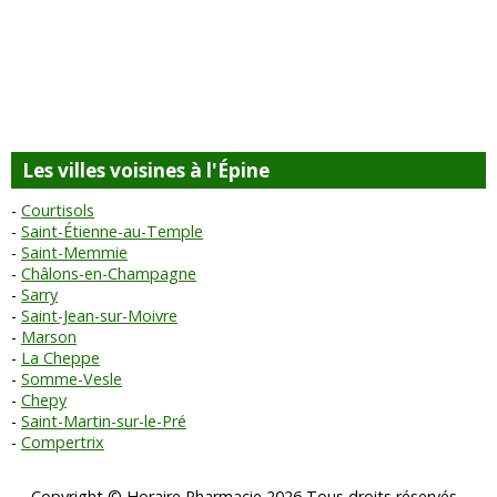
Les villes voisines à l'Épine
Courtisols
Saint-Étienne-au-Temple
Saint-Memmie
Châlons-en-Champagne
Sarry
Saint-Jean-sur-Moivre
Marson
La Cheppe
Somme-Vesle
Chepy
Saint-Martin-sur-le-Pré
Compertrix
Copyright © Horaire Pharmacie 2026 Tous droits réservés -