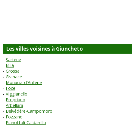
Les villes voisines à Giuncheto
Sartène
Bilia
Grossa
Granace
Monacia-d'Aullène
Foce
Viggianello
Propriano
Arbellara
Belvédère-Campomoro
Fozzano
Pianottoli-Caldarello