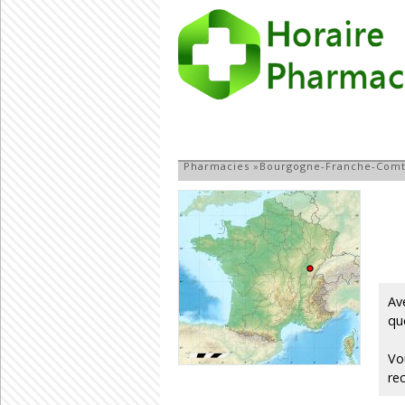
Pharmacie du Dé
Pharmacies
»
Bourgogne-Franche-Com
Av
qu
Vo
re