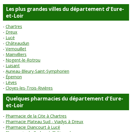
Les plus grandes villes du département d'Eure-
et-Loir
Chartres
Dreux
Lucé
Châteaudun
Vernouillet
Mainvilliers
Nogent-le-Rotrou
Luisant
Auneau-Bleury-Saint-Symphorien
Épernon
Lèves
Cloyes-les-Trois-Rivières
Quelques pharmacies du département d'Eure-
et-Loir
Pharmacie de la Cite à Chartres
Pharmacie Plateau Sud - Viadys à Dreux
Pharmacie Diancourt à Lucé