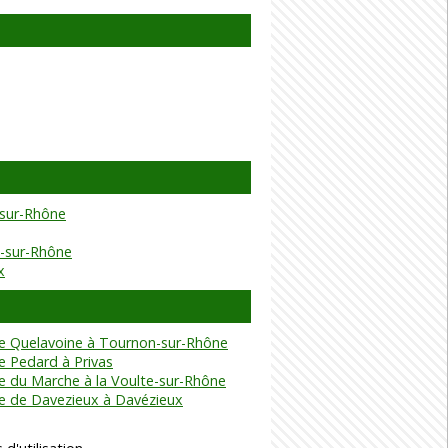
sur-Rhône
e-sur-Rhône
x
e Quelavoine à Tournon-sur-Rhône
e Pedard à Privas
e du Marche à la Voulte-sur-Rhône
e de Davezieux à Davézieux