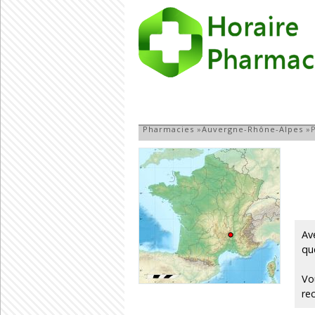
Pharmacie du Dép
Pharmacies
»
Auvergne-Rhône-Alpes
»
Av
qu
Vo
re