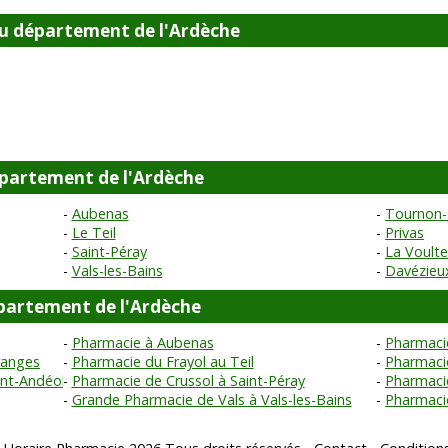
 département de l'Ardèche
département de l'Ardèche
Aubenas
Tournon-
Le Teil
Privas
Saint-Péray
La Voult
Vals-les-Bains
Davézieu
partement de l'Ardèche
Pharmacie à Aubenas
Pharmaci
ranges
Pharmacie du Frayol au Teil
Pharmaci
int-Andéol
Pharmacie de Crussol à Saint-Péray
Pharmaci
Grande Pharmacie de Vals à Vals-les-Bains
Pharmaci