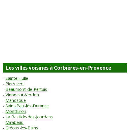
Les villes voisines à Corbières-en-Provence
Sainte-Tulle
Pierrevert
Beaumont-de-Pertuis
Vinon-sur-Verdon
Manosque
Saint-Paul-lès-Durance
Montfuron
La Bastide-des-Jourdans
Mirabeau
Gréoux-les-Bains