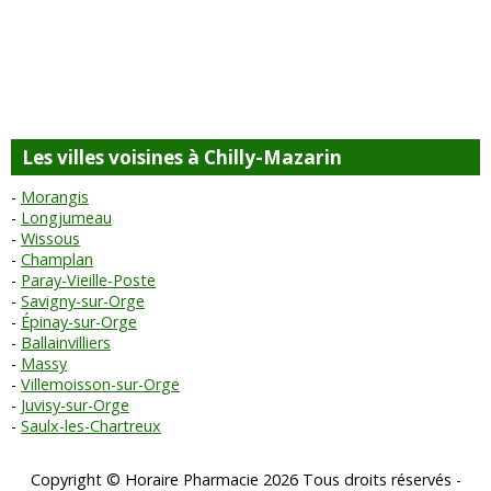
Les villes voisines à Chilly-Mazarin
Morangis
Longjumeau
Wissous
Champlan
Paray-Vieille-Poste
Savigny-sur-Orge
Épinay-sur-Orge
Ballainvilliers
Massy
Villemoisson-sur-Orge
Juvisy-sur-Orge
Saulx-les-Chartreux
Copyright © Horaire Pharmacie 2026 Tous droits réservés -